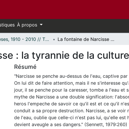
stiques
À propos
Thèses, 1910 - 2010 // Theses, 1910 - 2010
La fontaine de Narcisse : la tyrannie de la culture de l'image.
se : la tyrannie de la culture
Résumé
"Narcisse se penche au-dessus de l'eau, captive par
On lui dit de faire attention, mais il ne s'interesse q
jour, il se penche pour la caresser, tombe a l'eau et se
mythe de Narcisse a une double signification: l'abso
heros l'empeche de savoir ce qu'il est et ce qu'il n'est
conduit a sa propre destruction. Narcisse, a se voir r
de l'eau, oublie que celle-ci n'est pas lui, qu'elle est h
devient aveugle a ses dangers." (Sennett, 1979:260)