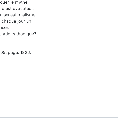
quer le mythe
tre est evocateur.
u sensationalisme,
t chaque jour un
rises
cratic cathodique?
-05, page: 1826.