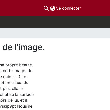
(current)
Se connecter
 de l'image.
 sa propre beaute.
u'a cette image. Un
 noie. ( ...) Le
rption en soi du
 pas; elle le
eflete a la surface
ors de lui, et il
 vskip9pt Nous ne