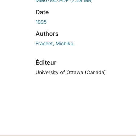
En cours de chargement...
MM07847.PDF
(2.28 MB)
Date
1995
Authors
Frachet, Michiko.
Éditeur
University of Ottawa (Canada)