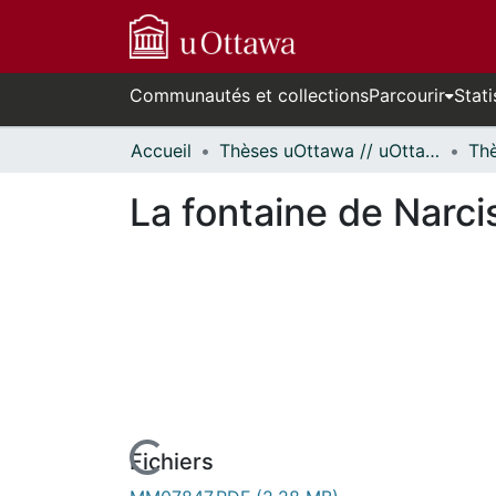
Communautés et collections
Parcourir
Stati
Accueil
Thèses uOttawa // uOttawa Theses
La fontaine de Narcis
Fichiers