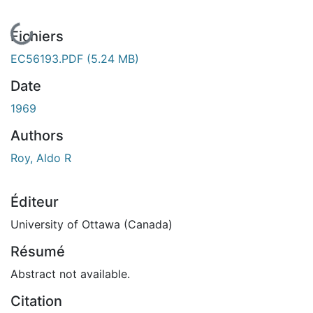
En cours de chargement...
Fichiers
EC56193.PDF
(5.24 MB)
Date
1969
Authors
Roy, Aldo R
Éditeur
University of Ottawa (Canada)
Résumé
Abstract not available.
Citation