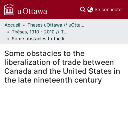
(c
Se connecter
Accueil
Thèses uOttawa // uOttawa Theses
Communautés
Thèses, 1910 - 2010 // Theses, 1910 - 2010
et collections
Some obstacles to the liberalization of trade between Canada and the United States in the late nineteenth century
Parcourir
Statistiques
Some obstacles to the
À propos
liberalization of trade between
Canada and the United States in
the late nineteenth century