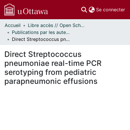
(c
Se connecter
Accueil
Libre accès // Open Scholarship
Communautés
Publications par les auteurs d'uOttawa publiés par BioMed Central // uOttawa authored publications from BioMed Central
et collections
Direct Streptococcus pneumoniae real-time PCR serotyping from pediatric parapneumonic effusions
Parcourir
Statistiques
Direct Streptococcus
À propos
pneumoniae real-time PCR
serotyping from pediatric
parapneumonic effusions