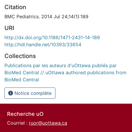
Citation
BMC Pediatrics. 2014 Jul 24;14(1):189
URI
http://dx.doi.org/10.1186/1471-2431-14-189
http://hdl.handle.net/10393/33654
Collections
Publications par les auteurs d'uOttawa publiés par
BioMed Central // uOttawa authored publications from
BioMed Central
Notice complète
Recherche uO
Courriel :
ruor@uottawa.ca