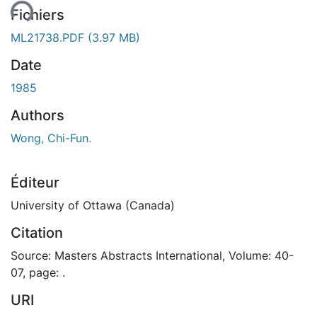
ment...
Fichiers
ML21738.PDF
(3.97 MB)
Date
1985
Authors
Wong, Chi-Fun.
Éditeur
University of Ottawa (Canada)
Citation
Source: Masters Abstracts International, Volume: 40-
07, page: .
URI