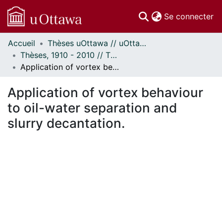
(c
Se connecter
Accueil
Thèses uOttawa // uOttawa Theses
Communautés
Thèses, 1910 - 2010 // Theses, 1910 - 2010
et collections
Application of vortex behaviour to oil-water separation and slurry decantation.
Parcourir
Statistiques
Application of vortex behaviour
À propos
to oil-water separation and
slurry decantation.