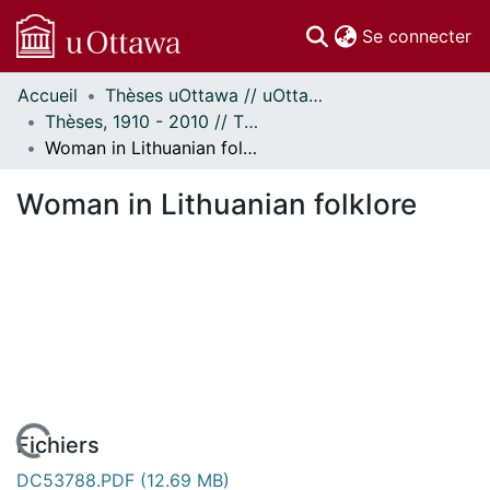
(c
Se connecter
Accueil
Thèses uOttawa // uOttawa Theses
Communautés
Thèses, 1910 - 2010 // Theses, 1910 - 2010
et collections
Woman in Lithuanian folklore
Parcourir
Statistiques
Woman in Lithuanian folklore
À propos
Fichiers
DC53788.PDF
(12.69 MB)