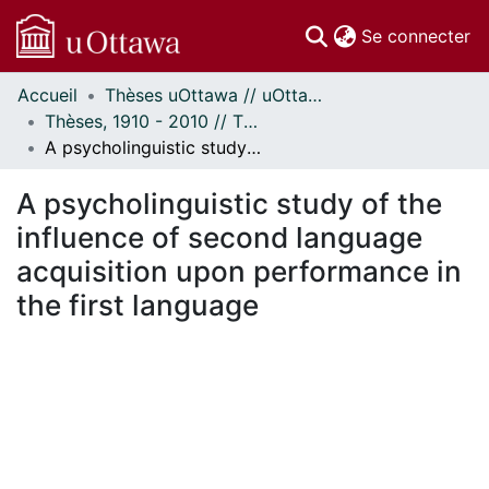
(c
Se connecter
Accueil
Thèses uOttawa // uOttawa Theses
Communautés
Thèses, 1910 - 2010 // Theses, 1910 - 2010
et collections
A psycholinguistic study of the influence of second language acquisition upon performance in the first language
Parcourir
Statistiques
A psycholinguistic study of the
À propos
influence of second language
acquisition upon performance in
the first language