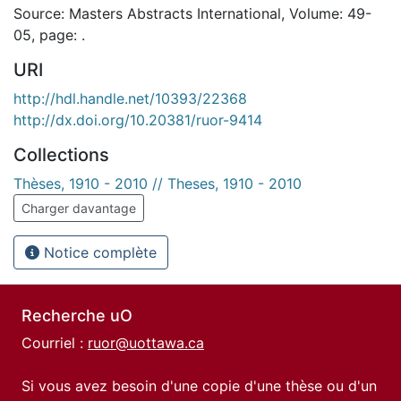
Source: Masters Abstracts International, Volume: 49-
05, page: .
URI
http://hdl.handle.net/10393/22368
http://dx.doi.org/10.20381/ruor-9414
Collections
Thèses, 1910 - 2010 // Theses, 1910 - 2010
Charger davantage
Notice complète
Recherche uO
Courriel :
ruor@uottawa.ca
Si vous avez besoin d'une copie d'une thèse ou d'un