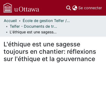
(c
Se connecter
Accueil
École de gestion Telfer // Telfer School of Management
Communautés
Telfer - Documents de travail // Telfer - Working Papers
et collections
L'éthique est une sagesse toujours en chantier: réflexions sur l'éthique et la gouvernance
Parcourir
Statistiques
L'éthique est une sagesse
À propos
toujours en chantier: réflexions
sur l'éthique et la gouvernance
En cours de chargement...