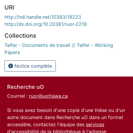
URI
http://hdl.handle.net/10393/19223
http://dx.doi.org/10.20381/ruor-2219
Collections
Telfer - Documents de travail // Telfer - Working
Papers
Notice complète
Recherche uO
Courriel :
ruor@uottawa.ca
Si vous avez besoin d'une copie d'une thèse ou d'un
autre document dans Recherche uO dans un format
accessible, contactez l'équipe des
services
d'accessibilité de la bibliothèque
à l'adresse