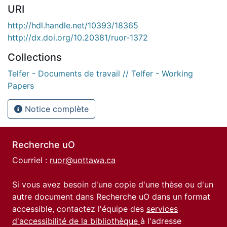
URI
http://hdl.handle.net/10393/18365
http://dx.doi.org/10.20381/ruor-1372
Collections
Telfer - Documents de travail // Telfer - Working
Papers
Notice complète
Recherche uO
Courriel :
ruor@uottawa.ca
Si vous avez besoin d'une copie d'une thèse ou d'un
autre document dans Recherche uO dans un format
accessible, contactez l'équipe des
services
d'accessibilité de la bibliothèque
à l'adresse