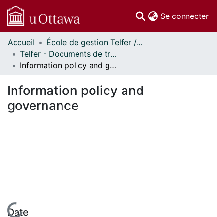
(c
Se connecter
Accueil
École de gestion Telfer // Telfer School of Management
Communautés
Telfer - Documents de travail // Telfer - Working Papers
et collections
Information policy and governance
Parcourir
Statistiques
Information policy and
À propos
governance
Date