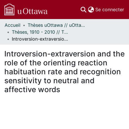
(c
Se connecter
Accueil
Thèses uOttawa // uOttawa Theses
Communautés
Thèses, 1910 - 2010 // Theses, 1910 - 2010
et collections
Introversion-extraversion and the role of the orienting reaction habituation rate and recognition sensitivity to neutral and affective words
Parcourir
Statistiques
Introversion-extraversion and the
À propos
role of the orienting reaction
habituation rate and recognition
sensitivity to neutral and
affective words