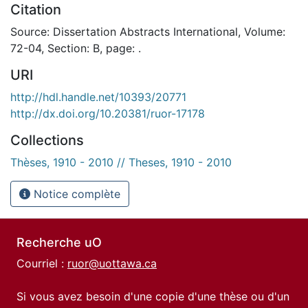
Citation
Source: Dissertation Abstracts International, Volume:
72-04, Section: B, page: .
URI
http://hdl.handle.net/10393/20771
http://dx.doi.org/10.20381/ruor-17178
Collections
Thèses, 1910 - 2010 // Theses, 1910 - 2010
Notice complète
Recherche uO
Courriel :
ruor@uottawa.ca
Si vous avez besoin d'une copie d'une thèse ou d'un