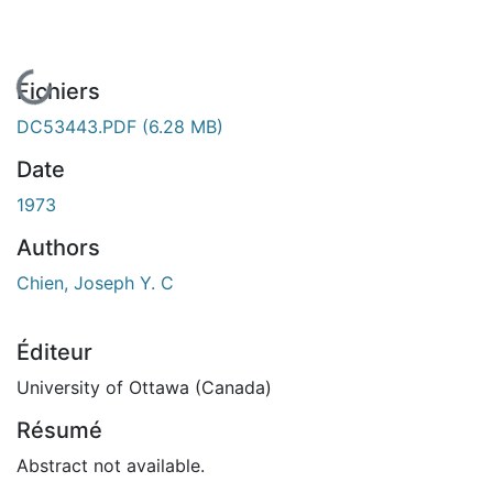
En cours de chargement...
Fichiers
DC53443.PDF
(6.28 MB)
Date
1973
Authors
Chien, Joseph Y. C
Éditeur
University of Ottawa (Canada)
Résumé
Abstract not available.