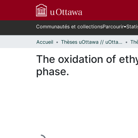
Communautés et collections
Parcourir
Stati
Accueil
Thèses uOttawa // uOttawa Theses
The oxidation of ethy
phase.
En cours de chargement...