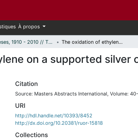
stiques
À propos
Thèses, 1910 - 2010 // Theses, 1910 - 2010
The oxidation of ethylene on a supported silver catalyst in a liquid phase.
lene on a supported silver ca
Citation
Source: Masters Abstracts International, Volume: 40-
URI
http://hdl.handle.net/10393/8452
http://dx.doi.org/10.20381/ruor-15818
Collections