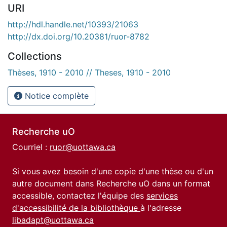
URI
http://hdl.handle.net/10393/21063
http://dx.doi.org/10.20381/ruor-8782
Collections
Thèses, 1910 - 2010 // Theses, 1910 - 2010
Notice complète
Recherche uO
Courriel :
ruor@uottawa.ca
Si vous avez besoin d'une copie d'une thèse ou d'un
autre document dans Recherche uO dans un format
accessible, contactez l'équipe des
services
d'accessibilité de la bibliothèque
à l'adresse
libadapt@uottawa.ca