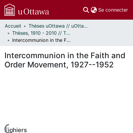
(c
Se connecter
Accueil
Thèses uOttawa // uOttawa Theses
Communautés
Thèses, 1910 - 2010 // Theses, 1910 - 2010
et collections
Intercommunion in the Faith and Order Movement, 1927--1952
Parcourir
Statistiques
Intercommunion in the Faith and
À propos
Order Movement, 1927--1952
En cours de chargement...
Fichiers