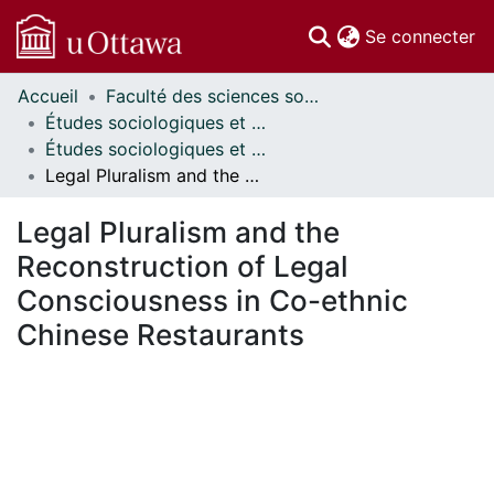
(c
Se connecter
Accueil
Faculté des sciences sociales // Faculty of Social Sciences
Communautés
Études sociologiques et anthropologiques // Sociological and Anthropological Studies
et collections
Études sociologiques et anthropologiques - Mémoires // Sociological and Anthropological Studies - Research Papers
Parcourir
Legal Pluralism and the Reconstruction of Legal Consciousness in Co-ethnic Chinese Restaurants
Statistiques
À propos
Legal Pluralism and the
Reconstruction of Legal
Consciousness in Co-ethnic
Chinese Restaurants