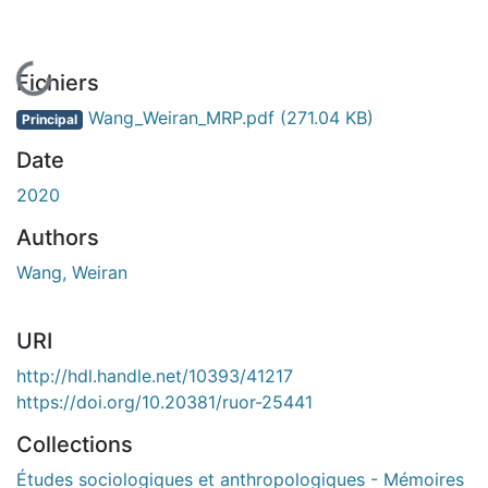
En cours de chargement...
Fichiers
Wang_Weiran_MRP.pdf
(271.04 KB)
Principal
Date
2020
Authors
Wang, Weiran
URI
http://hdl.handle.net/10393/41217
https://doi.org/10.20381/ruor-25441
Collections
Études sociologiques et anthropologiques - Mémoires