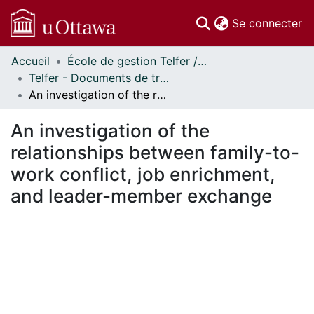
(c
Se connecter
Accueil
École de gestion Telfer // Telfer School of Management
Communautés
Telfer - Documents de travail // Telfer - Working Papers
et collections
An investigation of the relationships between family-to-work conflict, job enrichment, and leader-member exchange
Parcourir
Statistiques
An investigation of the
À propos
relationships between family-to-
work conflict, job enrichment,
and leader-member exchange