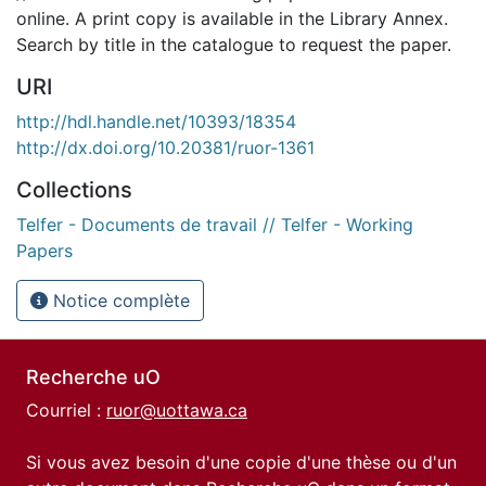
online. A print copy is available in the Library Annex.
Search by title in the catalogue to request the paper.
URI
http://hdl.handle.net/10393/18354
http://dx.doi.org/10.20381/ruor-1361
Collections
Telfer - Documents de travail // Telfer - Working
Papers
Notice complète
Recherche uO
Courriel :
ruor@uottawa.ca
Si vous avez besoin d'une copie d'une thèse ou d'un