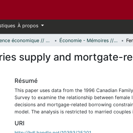
stiques
À propos
Science économique // Economics
Économie - Mémoires // Economics - Research Papers
ries supply and mortgate-re
Résumé
This paper uses data from the 1996 Canadian Famil
Survey to examine the relationship between female 
decisions and mortgage-related borrowing constraint
model. The analysis is restricted to married couples
URI
http://hdl.handle.net/10393/25201