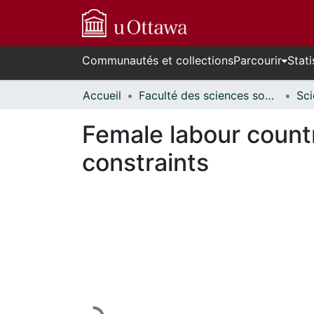
Communautés et collections
Parcourir
Stati
Accueil
Faculté des sciences sociales // Faculty of Social Sciences
Female labour count
constraints
En cours de chargement...