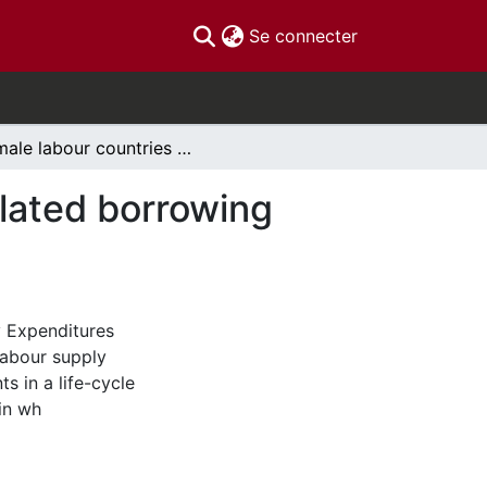
(current)
Se connecter
Female labour countries supply and mortgate-related borrowing constraints
lated borrowing
y Expenditures
labour supply
s in a life-cycle
 in wh