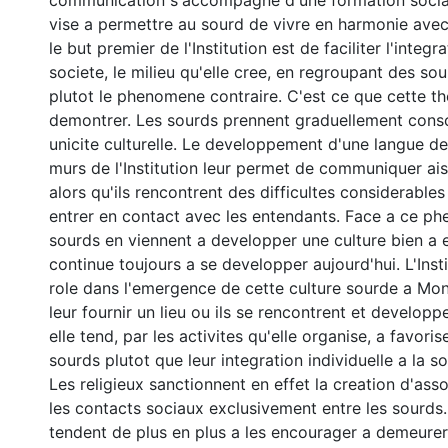
communication s'accompagne d'une formation sociale
vise a permettre au sourd de vivre en harmonie avec
le but premier de l'Institution est de faciliter l'integr
societe, le milieu qu'elle cree, en regroupant des so
plutot le phenomene contraire. C'est ce que cette t
demontrer. Les sourds prennent graduellement consc
unicite culturelle. Le developpement d'une langue de
murs de l'Institution leur permet de communiquer ai
alors qu'ils rencontrent des difficultes considerables 
entrer en contact avec les entendants. Face a ce ph
sourds en viennent a developper une culture bien a e
continue toujours a se developper aujourd'hui. L'Insti
role dans l'emergence de cette culture sourde a Mon
leur fournir un lieu ou ils se rencontrent et developp
elle tend, par les activites qu'elle organise, a favori
sourds plutot que leur integration individuelle a la s
Les religieux sanctionnent en effet la creation d'ass
les contacts sociaux exclusivement entre les sourds. 
tendent de plus en plus a les encourager a demeurer