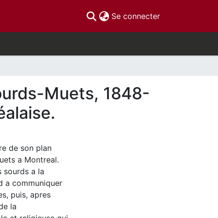
(current)
Se connecter
 sourds-Muets, 1848-
alaise.
re de son plan
uets a Montreal.
s sourds a la
urd a communiquer
s, puis, apres
de la