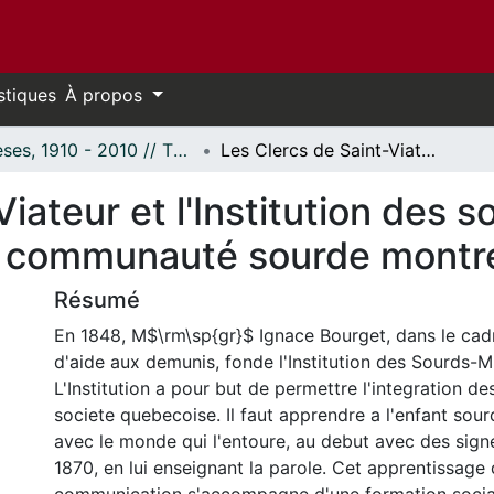
stiques
À propos
Thèses, 1910 - 2010 // Theses, 1910 - 2010
Les Clercs de Saint-Viateur et l'Institution des sourds-Muets, 1848-1930 : berceau de la communauté sourde montréalaise.
Viateur et l'Institution des
a communauté sourde montré
Résumé
En 1848, M$\rm\sp{gr}$ Ignace Bourget, dans le cad
d'aide aux demunis, fonde l'Institution des Sourds-M
L'Institution a pour but de permettre l'integration de
societe quebecoise. Il faut apprendre a l'enfant so
avec le monde qui l'entoure, au debut avec des signe
1870, en lui enseignant la parole. Cet apprentissage 