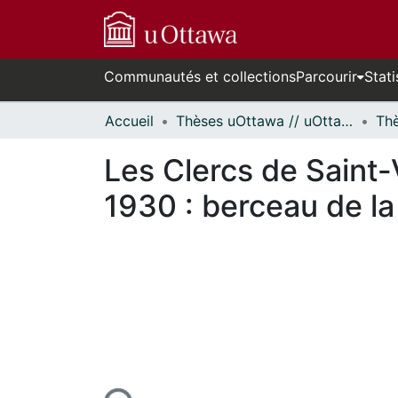
Communautés et collections
Parcourir
Stati
Accueil
Thèses uOttawa // uOttawa Theses
Les Clercs de Saint-
1930 : berceau de l
cours de chargement...