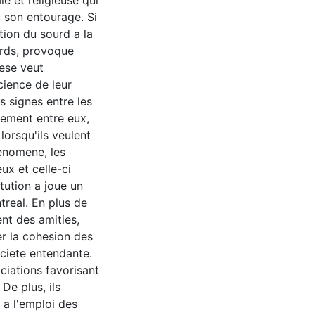
 et religieuse qui
 son entourage. Si
ation du sourd a la
urds, provoque
hese veut
ience de leur
s signes entre les
sement entre eux,
lorsqu'ils veulent
enomene, les
ux et celle-ci
tution a joue un
treal. En plus de
ent des amities,
ser la cohesion des
ociete entendante.
ociations favorisant
De plus, ils
 a l'emploi des