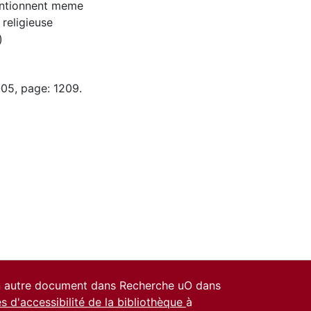
 santionnent meme
religieuse
)
-05, page: 1209.
un autre document dans Recherche uO dans
es d'accessibilité de la bibliothèque
à