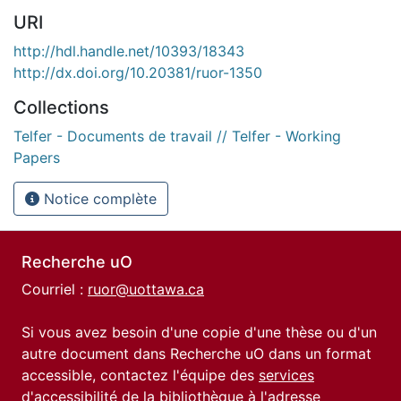
URI
http://hdl.handle.net/10393/18343
http://dx.doi.org/10.20381/ruor-1350
Collections
Telfer - Documents de travail // Telfer - Working
Papers
Notice complète
Recherche uO
Courriel :
ruor@uottawa.ca
Si vous avez besoin d'une copie d'une thèse ou d'un
autre document dans Recherche uO dans un format
accessible, contactez l'équipe des
services
d'accessibilité de la bibliothèque
à l'adresse