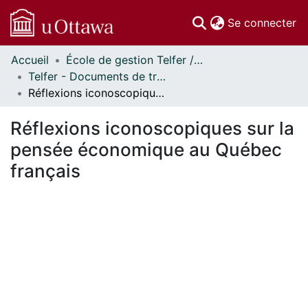
(c
Se connecter
Accueil
École de gestion Telfer // Telfer School of Management
Communautés
Telfer - Documents de travail // Telfer - Working Papers
et collections
Réflexions iconoscopiques sur la pensée économique au Québec français
Parcourir
Statistiques
Réflexions iconoscopiques sur la
À propos
pensée économique au Québec
français