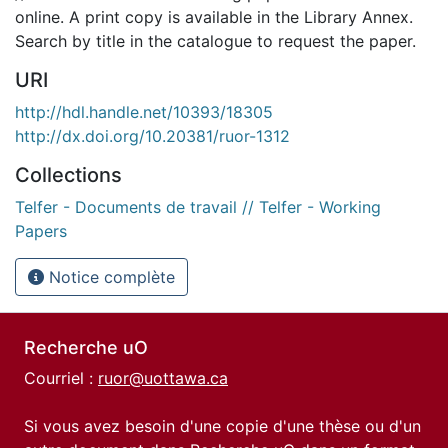
online. A print copy is available in the Library Annex.
Search by title in the catalogue to request the paper.
URI
http://hdl.handle.net/10393/18305
http://dx.doi.org/10.20381/ruor-1312
Collections
Telfer - Documents de travail // Telfer - Working
Papers
Notice complète
Recherche uO
Courriel :
ruor@uottawa.ca
Si vous avez besoin d'une copie d'une thèse ou d'un