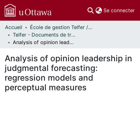
(c
Se connecter
Accueil
École de gestion Telfer // Telfer School of Management
Communautés
Telfer - Documents de travail // Telfer - Working Papers
et collections
Analysis of opinion leadership in judgmental forecasting: regression models and perceptual measures
Parcourir
Statistiques
Analysis of opinion leadership in
À propos
judgmental forecasting:
regression models and
perceptual measures