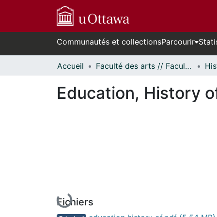
Communautés et collections
Parcourir
Stati
Accueil
Faculté des arts // Faculty of Arts
His
Education, History o
En cours de chargement...
Fichiers