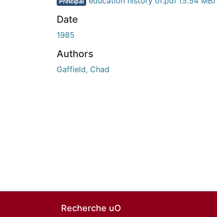
education history of.pdf
(5.54 MB)
Principal
Date
1985
Authors
Gaffield, Chad
Recherche uO