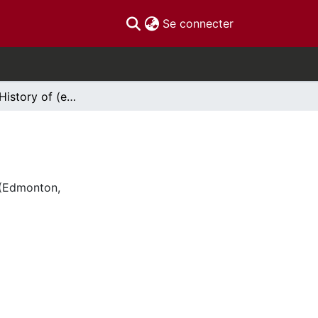
(current)
Se connecter
Education, History of (encyclopedia entry)
 (Edmonton,