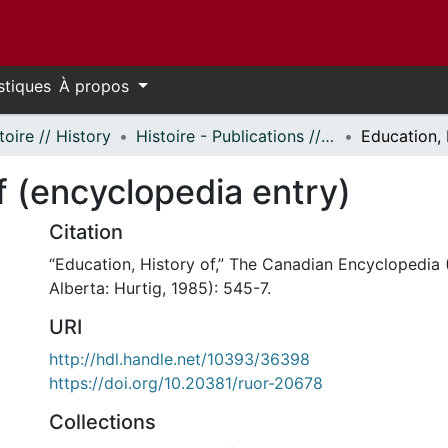
stiques
À propos
toire // History
Histoire - Publications // History - Publications
f (encyclopedia entry)
Citation
“Education, History of,” The Canadian Encyclopedia
Alberta: Hurtig, 1985): 545-7.
URI
http://hdl.handle.net/10393/36398
https://doi.org/10.20381/ruor-20678
Collections