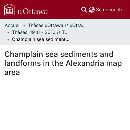
(c
Se connecter
Accueil
Thèses uOttawa // uOttawa Theses
Communautés
Thèses, 1910 - 2010 // Theses, 1910 - 2010
et collections
Champlain sea sediments and landforms in the Alexandria map area
Parcourir
Statistiques
Champlain sea sediments and
À propos
landforms in the Alexandria map
area
En cours de chargement...