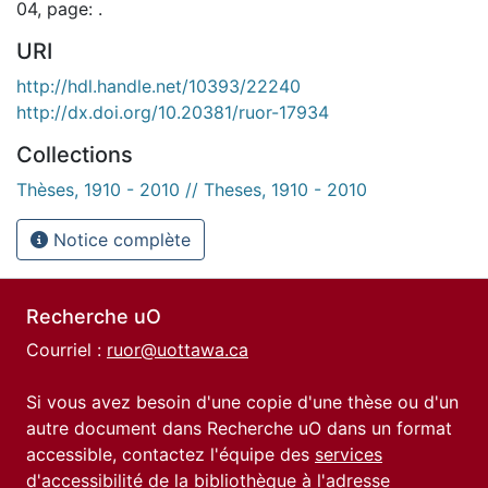
04, page: .
URI
http://hdl.handle.net/10393/22240
http://dx.doi.org/10.20381/ruor-17934
Collections
Thèses, 1910 - 2010 // Theses, 1910 - 2010
Notice complète
Recherche uO
Courriel :
ruor@uottawa.ca
Si vous avez besoin d'une copie d'une thèse ou d'un
autre document dans Recherche uO dans un format
accessible, contactez l'équipe des
services
d'accessibilité de la bibliothèque
à l'adresse