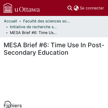
(c
Se connecter
Accueil
Faculté des sciences sociales // Faculty of Social Sciences
Communautés
Initiative de recherche sur les politiques d'éducation // Education Policy Research Initiative
et collections
MESA Brief #6: Time Use In Post-Secondary Education
Parcourir
Statistiques
MESA Brief #6: Time Use In Post-
À propos
Secondary Education
ment...
Fichiers