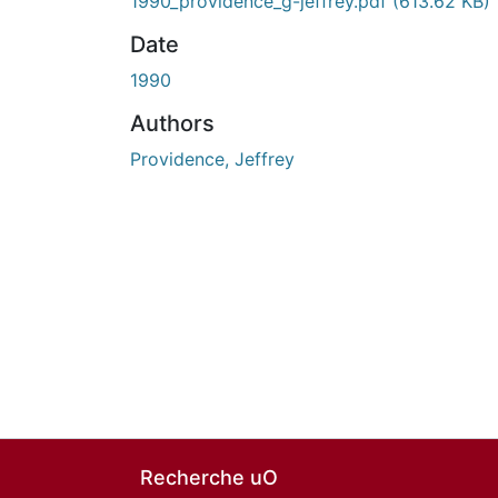
1990_providence_g-jeffrey.pdf
(613.62 KB)
Date
1990
Authors
Providence, Jeffrey
Recherche uO