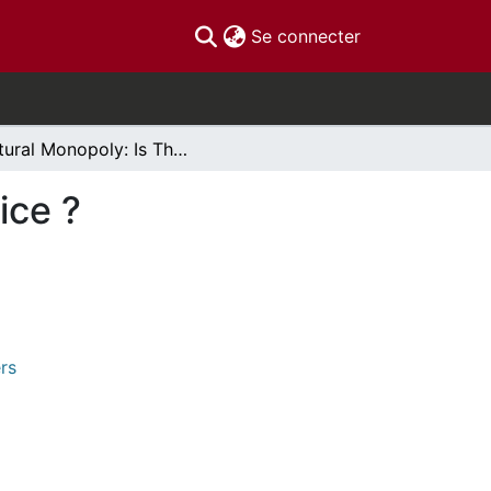
(current)
Se connecter
Natural Monopoly: Is There a case for Local Service ?
ice ?
rs