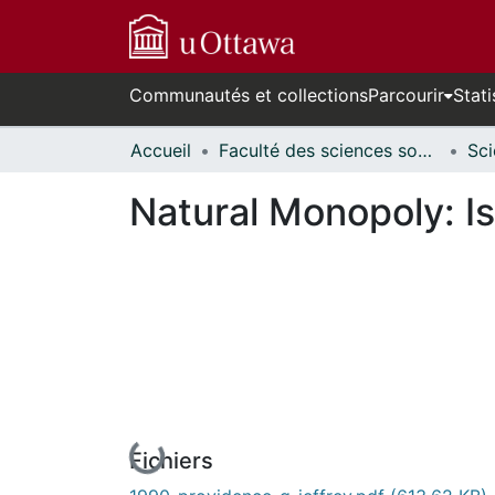
Communautés et collections
Parcourir
Stati
Accueil
Faculté des sciences sociales // Faculty of Social Sciences
Natural Monopoly: Is
En cours de chargement...
Fichiers