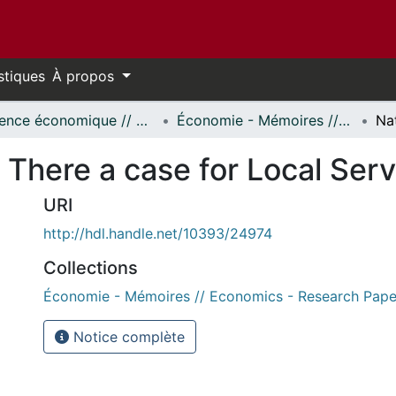
stiques
À propos
Science économique // Economics
Économie - Mémoires // Economics - Research Papers
 There a case for Local Serv
URI
http://hdl.handle.net/10393/24974
Collections
Économie - Mémoires // Economics - Research Pape
Notice complète