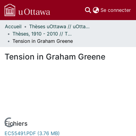
(c
Se connecter
Accueil
Thèses uOttawa // uOttawa Theses
Communautés
Thèses, 1910 - 2010 // Theses, 1910 - 2010
et collections
Tension in Graham Greene
Parcourir
Statistiques
Tension in Graham Greene
À propos
En cours de chargement...
Fichiers
EC55491.PDF
(3.76 MB)