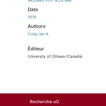
En cours de chargement...
NK33682.PDF
(6.29 MB)
Date
1976
Authors
Cody, Ian A.
Éditeur
University of Ottawa (Canada)
Recherche uO