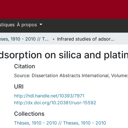
stiques
À propos
Thèses, 1910 - 2010 // Theses, 1910 - 2010
Infrared studies of adsorption on silica and platinum.
dsorption on silica and plat
Citation
Source: Dissertation Abstracts International, Volume:
URI
http://hdl.handle.net/10393/7971
http://dx.doi.org/10.20381/ruor-15592
Collections
Thèses, 1910 - 2010 // Theses, 1910 - 2010