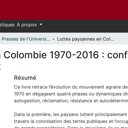
stiques
À propos
Les Presses de l'Université d'Ottawa - Publications en libre accès // University of Ottawa Press - Open Access Publications
Luttes paysannes en Colombie 1970-2016 : conflit agraire et perspectives de paix
Colombie 1970-2016 : confli
x
Résumé
Ce livre retrace l’évolution du mouvement agraire de
1970 en dégageant quatre phases ou dynamiques dis
autogestion, réclamation, résistance et autodétermin
Dans la première, les paysans luttent principalement 
travers la colonisation des terres publiques et l’occu