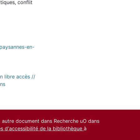
itiques
,
conflit
-paysannes-en-
n libre accès //
ons
un autre document dans Recherche uO dans
es d'accessibilité de la bibliothèque
à