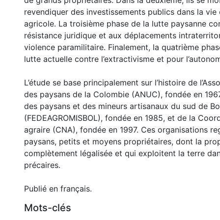
de grands propriétaires. Dans la deuxième, ils se mo
revendiquer des investissements publics dans la vie 
agricole. La troisième phase de la lutte paysanne co
résistance juridique et aux déplacements intraterrito
violence paramilitaire. Finalement, la quatrième pha
lutte actuelle contre l’extractivisme et pour l’autonomi
L’étude se base principalement sur l’histoire de l’Ass
des paysans de la Colombie (ANUC), fondée en 1967,
des paysans et des mineurs artisanaux du sud de Bo
(FEDEAGROMISBOL), fondée en 1985, et de la Coordi
agraire (CNA), fondée en 1997. Ces organisations r
paysans, petits et moyens propriétaires, dont la prop
complètement légalisée et qui exploitent la terre da
précaires.
Publié en français.
Mots-clés