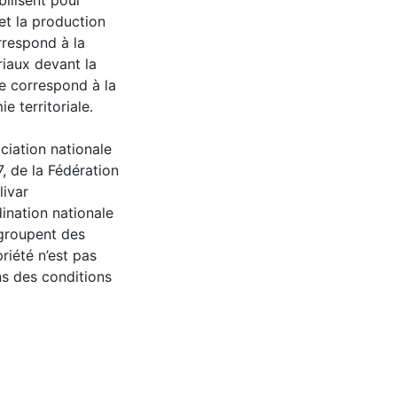
bilisent pour
et la production
rrespond à la
riaux devant la
se correspond à la
e territoriale.
ociation nationale
 de la Fédération
livar
nation nationale
egroupent des
riété n’est pas
ns des conditions