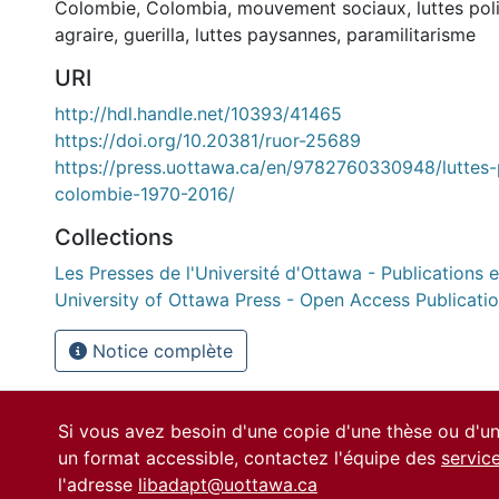
Colombie
,
Colombia
,
mouvement sociaux
,
luttes pol
agraire
,
guerilla
,
luttes paysannes
,
paramilitarisme
URI
http://hdl.handle.net/10393/41465
https://doi.org/10.20381/ruor-25689
https://press.uottawa.ca/en/9782760330948/luttes
colombie-1970-2016/
Collections
Les Presses de l'Université d'Ottawa - Publications e
University of Ottawa Press - Open Access Publicati
Notice complète
Si vous avez besoin d'une copie d'une thèse ou d'
un format accessible, contactez l'équipe des
servic
l'adresse
libadapt@uottawa.ca