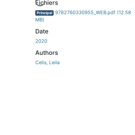
En cours de chargement...
Fichiers
9782760330955_WEB.pdf
(12.58
Principal
MB)
Date
2020
Authors
Celis, Leila