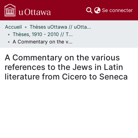
(c
Se connecter
Accueil
Thèses uOttawa // uOttawa Theses
Communautés
Thèses, 1910 - 2010 // Theses, 1910 - 2010
et collections
A Commentary on the various references to the Jews in Latin literature from Cicero to Seneca
Parcourir
Statistiques
A Commentary on the various
À propos
references to the Jews in Latin
literature from Cicero to Seneca