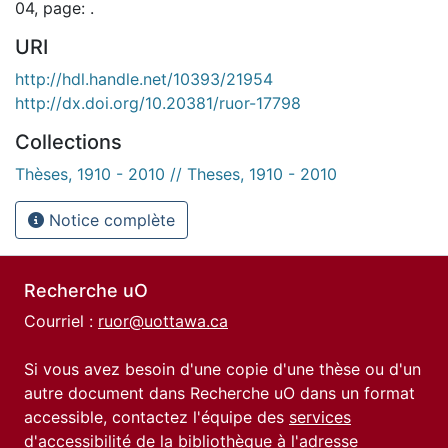
04, page: .
URI
http://hdl.handle.net/10393/21954
http://dx.doi.org/10.20381/ruor-17798
Collections
Thèses, 1910 - 2010 // Theses, 1910 - 2010
Notice complète
Recherche uO
Courriel :
ruor@uottawa.ca
Si vous avez besoin d'une copie d'une thèse ou d'un
autre document dans Recherche uO dans un format
accessible, contactez l'équipe des
services
d'accessibilité de la bibliothèque
à l'adresse