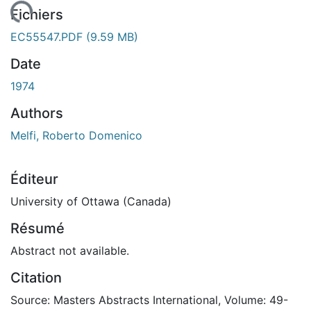
 de chargement...
Fichiers
EC55547.PDF
(9.59 MB)
Date
1974
Authors
Melfi, Roberto Domenico
Éditeur
University of Ottawa (Canada)
Résumé
Abstract not available.
Citation
Source: Masters Abstracts International, Volume: 49-