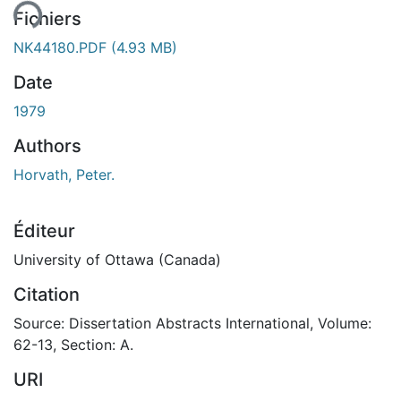
ent...
Fichiers
NK44180.PDF
(4.93 MB)
Date
1979
Authors
Horvath, Peter.
Éditeur
University of Ottawa (Canada)
Citation
Source: Dissertation Abstracts International, Volume:
62-13, Section: A.
URI