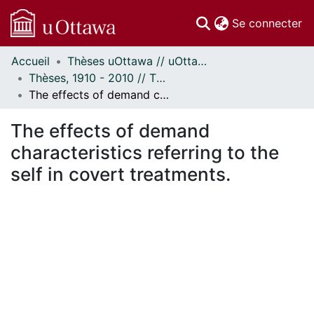
(c
Se connecter
Accueil
Thèses uOttawa // uOttawa Theses
Communautés
Thèses, 1910 - 2010 // Theses, 1910 - 2010
et collections
The effects of demand characteristics referring to the self in covert treatments.
Parcourir
Statistiques
The effects of demand
À propos
characteristics referring to the
self in covert treatments.