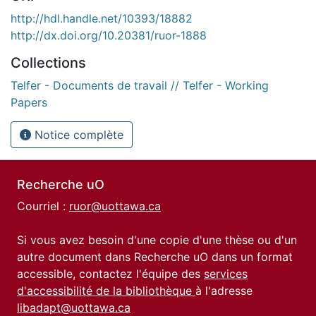
http://hdl.handle.net/10393/18882
http://dx.doi.org/10.20381/ruor-1888
Collections
Telfer - Documents de travail // Telfer - Working
Papers
Notice complète
Recherche uO
Courriel :
ruor@uottawa.ca
Si vous avez besoin d'une copie d'une thèse ou d'un
autre document dans Recherche uO dans un format
accessible, contactez l'équipe des
services
d'accessibilité de la bibliothèque
à l'adresse
libadapt@uottawa.ca