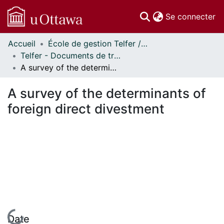
(c
Se connecter
Accueil
École de gestion Telfer // Telfer School of Management
Communautés
Telfer - Documents de travail // Telfer - Working Papers
et collections
A survey of the determinants of foreign direct divestment
Parcourir
Statistiques
A survey of the determinants of
À propos
foreign direct divestment
En cours de chargement...
Date