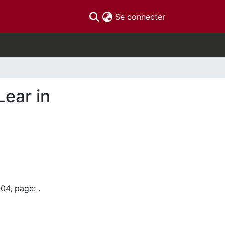
(current)
Se connecter
Lear in
04, page: .