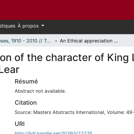
stiques
À propos
Thèses, 1910 - 2010 // Theses, 1910 - 2010
An Ethical appreciation of the character of King Lear in Shakespeare's King Lear
on of the character of King 
Lear
Résumé
Abstract not available.
Citation
Source: Masters Abstracts International, Volume: 49-
URI
http://hdl.handle.net/10393/22275