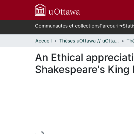
Communautés et collections
Parcourir
Stati
Accueil
Thèses uOttawa // uOttawa Theses
An Ethical appreciati
Shakespeare's King 
En cours de chargement...