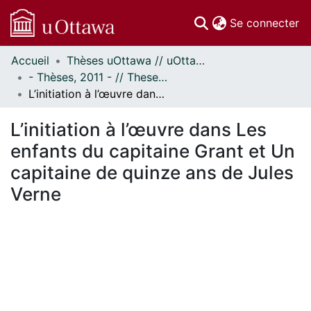
(c
Se connecter
Accueil
Thèses uOttawa // uOttawa Theses
Communautés
- Thèses, 2011 - // Theses, 2011 -
et collections
L’initiation à l’œuvre dans Les enfants du capitaine Grant et Un capitaine de quinze ans de Jules Verne
Parcourir
Statistiques
L’initiation à l’œuvre dans Les
À propos
enfants du capitaine Grant et Un
capitaine de quinze ans de Jules
Verne