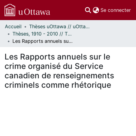
(c
Se connecter
Accueil
Thèses uOttawa // uOttawa Theses
Communautés
Thèses, 1910 - 2010 // Theses, 1910 - 2010
et collections
Les Rapports annuels sur le crime organisé du Service canadien de renseignements criminels comme rhétorique
Parcourir
Statistiques
Les Rapports annuels sur le
À propos
crime organisé du Service
canadien de renseignements
criminels comme rhétorique