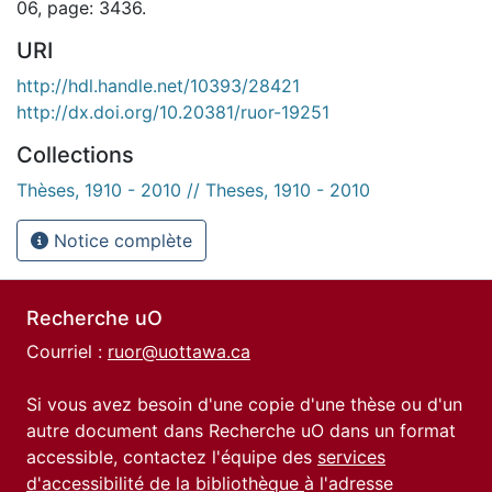
06, page: 3436.
URI
http://hdl.handle.net/10393/28421
http://dx.doi.org/10.20381/ruor-19251
Collections
Thèses, 1910 - 2010 // Theses, 1910 - 2010
Notice complète
Recherche uO
Courriel :
ruor@uottawa.ca
Si vous avez besoin d'une copie d'une thèse ou d'un
autre document dans Recherche uO dans un format
accessible, contactez l'équipe des
services
d'accessibilité de la bibliothèque
à l'adresse