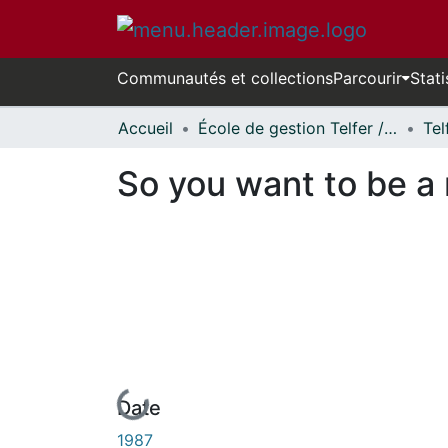
Communautés et collections
Parcourir
Stati
Accueil
École de gestion Telfer // Telfer School of Management
So you want to be a 
En cours de chargement...
Date
1987