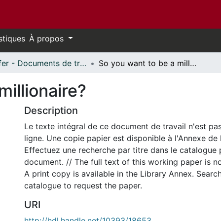
stiques
À propos
Telfer - Documents de travail // Telfer - Working Papers
So you want to be a millionaire?
millionaire?
Description
Le texte intégral de ce document de travail n'est pa
ligne. Une copie papier est disponible à l'Annexe de 
Effectuez une recherche par titre dans le catalogue 
document. // The full text of this working paper is no
A print copy is available in the Library Annex. Search 
catalogue to request the paper.
URI
http://hdl.handle.net/10393/18653