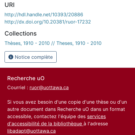
URI
http://hdl.handle.net/10393/20886
http://dx.doi.org/10.20381/ruor-17232
Collections
Thèses, 1910 - 2010 // Theses, 1910 - 2010
Notice complète
Recherche uO
Courriel :
ruor@uottawa.ca
Si vous avez besoin d'une copie d'une thèse ou d'un
autre document dans Recherche uO dans un format
accessible, contactez l'équipe des
services
d'accessibilité de la bibliothèque
à l'adresse
libadapt@uottawa.ca