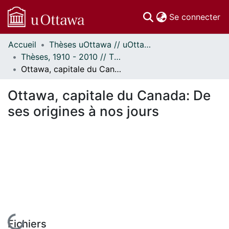
(c
Se connecter
Accueil
Thèses uOttawa // uOttawa Theses
Communautés
Thèses, 1910 - 2010 // Theses, 1910 - 2010
et collections
Ottawa, capitale du Canada: De ses origines à nos jours
Parcourir
Statistiques
Ottawa, capitale du Canada: De
À propos
ses origines à nos jours
En cours de chargement...
Fichiers