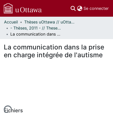
(c
Se connecter
Accueil
Thèses uOttawa // uOttawa Theses
Communautés
- Thèses, 2011 - // Theses, 2011 -
et collections
La communication dans la prise en charge intégrée de l'autisme
Parcourir
Statistiques
La communication dans la prise
À propos
en charge intégrée de l'autisme
Fichiers