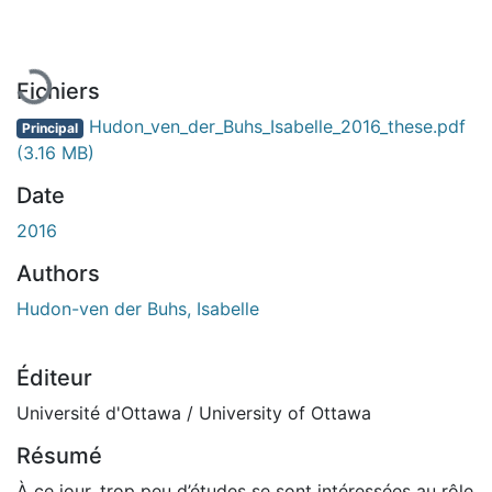
En cours de chargement...
Fichiers
Hudon_ven_der_Buhs_Isabelle_2016_these.pdf
Principal
(3.16 MB)
Date
2016
Authors
Hudon-ven der Buhs, Isabelle
Éditeur
Université d'Ottawa / University of Ottawa
Résumé
À ce jour, trop peu d’études se sont intéressées au rôle