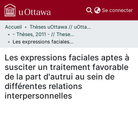
(c
Se connecter
Accueil
Thèses uOttawa // uOttawa Theses
Communautés
- Thèses, 2011 - // Theses, 2011 -
et collections
Les expressions faciales aptes à susciter un traitement favorable de la part d'autrui au sein de différentes relations interpersonnelles
Parcourir
Statistiques
Les expressions faciales aptes à
À propos
susciter un traitement favorable
de la part d'autrui au sein de
différentes relations
interpersonnelles