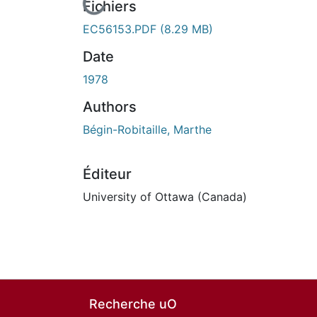
En cours de chargement...
Fichiers
EC56153.PDF
(8.29 MB)
Date
1978
Authors
Bégin-Robitaille, Marthe
Éditeur
University of Ottawa (Canada)
Recherche uO