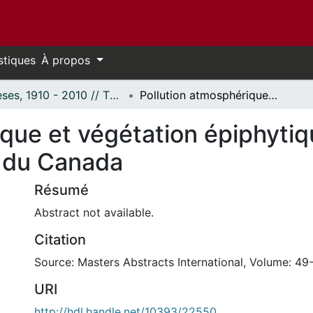
stiques
À propos
Thèses, 1910 - 2010 // Theses, 1910 - 2010
Pollution atmosphérique et végétation épiphytique dans la région de la Capitale nationale du Canada
que et végétation épiphytiq
e du Canada
Résumé
Abstract not available.
Citation
Source: Masters Abstracts International, Volume: 49-
URI
http://hdl.handle.net/10393/22550