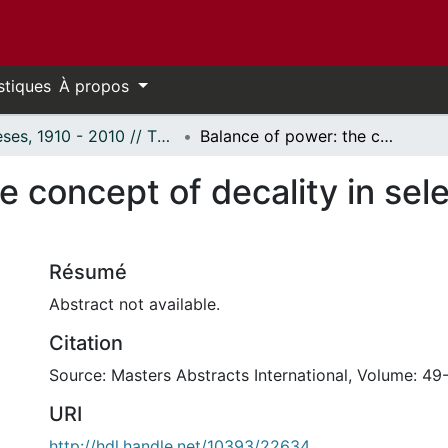
stiques
À propos
Thèses, 1910 - 2010 // Theses, 1910 - 2010
Balance of power: the concept of decality in selected early works of Dostojevskij
e concept of decality in sel
Résumé
Abstract not available.
Citation
Source: Masters Abstracts International, Volume: 49-
URI
http://hdl.handle.net/10393/22634