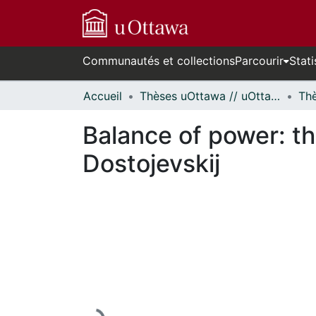
Communautés et collections
Parcourir
Stati
Accueil
Thèses uOttawa // uOttawa Theses
Balance of power: th
Dostojevskij
En cours de chargement...