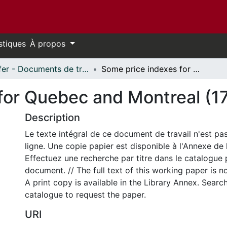
stiques
À propos
Telfer - Documents de travail // Telfer - Working Papers
Some price indexes for Quebec and Montreal (1760-1913)
for Quebec and Montreal (1
Description
Le texte intégral de ce document de travail n'est pa
ligne. Une copie papier est disponible à l'Annexe de 
Effectuez une recherche par titre dans le catalogue 
document. // The full text of this working paper is no
A print copy is available in the Library Annex. Search 
catalogue to request the paper.
URI