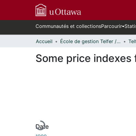
Communautés et collections
Parcourir
Stati
Accueil
École de gestion Telfer // Telfer School of Management
Some price indexes 
En cours de chargement...
Date