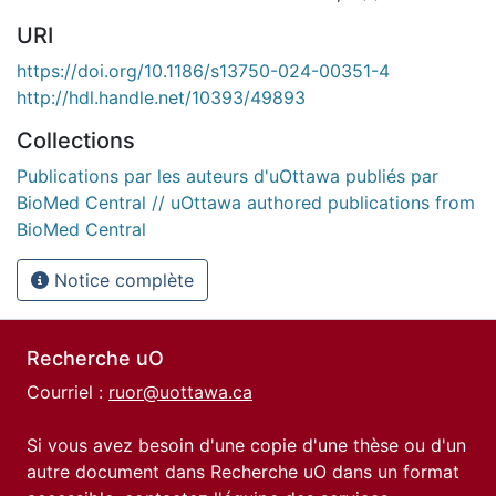
URI
https://doi.org/10.1186/s13750-024-00351-4
http://hdl.handle.net/10393/49893
Collections
Publications par les auteurs d'uOttawa publiés par
BioMed Central // uOttawa authored publications from
BioMed Central
Notice complète
Recherche uO
Courriel :
ruor@uottawa.ca
Si vous avez besoin d'une copie d'une thèse ou d'un
autre document dans Recherche uO dans un format