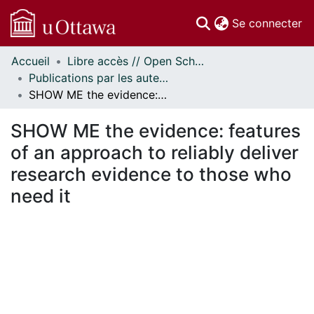
(c
Se connecter
Accueil
Libre accès // Open Scholarship
Communautés
Publications par les auteurs d'uOttawa publiés par BioMed Central // uOttawa authored publications from BioMed Central
et collections
SHOW ME the evidence: features of an approach to reliably deliver research evidence to those who need it
Parcourir
Statistiques
SHOW ME the evidence: features
À propos
of an approach to reliably deliver
research evidence to those who
need it