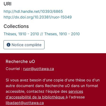
URI
http://hdl.handle.net/10393/6865
http://dx.doi.org/10.20381/ruor-15049
Collections
Thèses, 1910 - 2010 // Theses, 1910 - 2010
Notice complète
Recherche uO
Courriel :
ruor@uottawa.ca
Si vous avez besoin d'une copie d'une thèse ou d'un
autre document dans Recherche uO dans un format
accessible, contactez l'équipe des
services
d'accessibilité de la bibliothèque
à l'adresse
libadapt@uottawa.ca