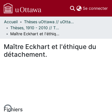
(c
Se connecter
Accueil
Thèses uOttawa // uOttawa Theses
Communautés
Thèses, 1910 - 2010 // Theses, 1910 - 2010
et collections
Maître Eckhart et l'éthique du détachement.
Parcourir
Statistiques
Maître Eckhart et l'éthique du
À propos
détachement.
ent...
Fichiers