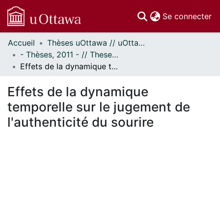
(c
Se connecter
Accueil
Thèses uOttawa // uOttawa Theses
Communautés
- Thèses, 2011 - // Theses, 2011 -
et collections
Effets de la dynamique temporelle sur le jugement de l'authenticité du sourire
Parcourir
Statistiques
Effets de la dynamique
À propos
temporelle sur le jugement de
l'authenticité du sourire