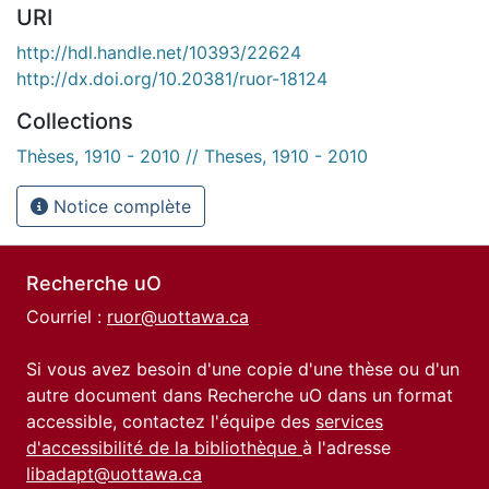
URI
http://hdl.handle.net/10393/22624
http://dx.doi.org/10.20381/ruor-18124
Collections
Thèses, 1910 - 2010 // Theses, 1910 - 2010
Notice complète
Recherche uO
Courriel :
ruor@uottawa.ca
Si vous avez besoin d'une copie d'une thèse ou d'un
autre document dans Recherche uO dans un format
accessible, contactez l'équipe des
services
d'accessibilité de la bibliothèque
à l'adresse
libadapt@uottawa.ca