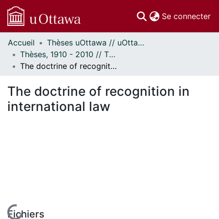
(c
Se connecter
Accueil
Thèses uOttawa // uOttawa Theses
Communautés
Thèses, 1910 - 2010 // Theses, 1910 - 2010
et collections
The doctrine of recognition in international law
Parcourir
Statistiques
The doctrine of recognition in
À propos
international law
Fichiers