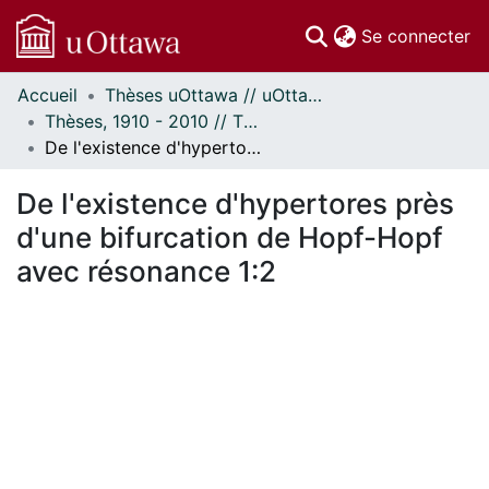
(c
Se connecter
Accueil
Thèses uOttawa // uOttawa Theses
Communautés
Thèses, 1910 - 2010 // Theses, 1910 - 2010
et collections
De l'existence d'hypertores près d'une bifurcation de Hopf-Hopf avec résonance 1:2
Parcourir
Statistiques
De l'existence d'hypertores près
À propos
d'une bifurcation de Hopf-Hopf
avec résonance 1:2