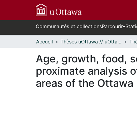
Communautés et collections
Parcourir
Stati
Accueil
Thèses uOttawa // uOttawa Theses
Age, growth, food, s
proximate analysis o
areas of the Ottawa 
En cours de chargement...