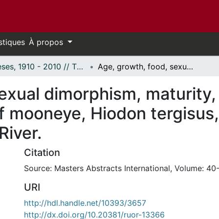
stiques
À propos
Thèses, 1910 - 2010 // Theses, 1910 - 2010
Age, growth, food, sexual dimorphism, maturity, fecundity and proximate analysis of mooneye, Hiodon tergisus, Le Sueur in two areas of the Ottawa River.
exual dimorphism, maturity,
f mooneye, Hiodon tergisus,
River.
Citation
Source: Masters Abstracts International, Volume: 40-
URI
http://hdl.handle.net/10393/3657
http://dx.doi.org/10.20381/ruor-13366