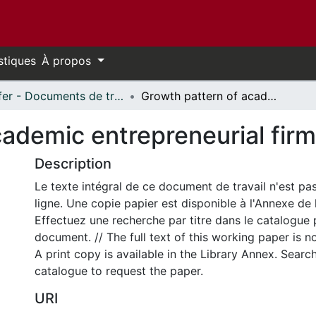
stiques
À propos
Telfer - Documents de travail // Telfer - Working Papers
Growth pattern of academic entrepreneurial firms
cademic entrepreneurial fir
Description
Le texte intégral de ce document de travail n'est pa
ligne. Une copie papier est disponible à l'Annexe de 
Effectuez une recherche par titre dans le catalogue 
document. // The full text of this working paper is no
A print copy is available in the Library Annex. Search 
catalogue to request the paper.
URI