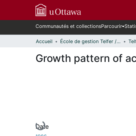
Communautés et collections
Parcourir
Stati
Accueil
École de gestion Telfer // Telfer School of Management
Growth pattern of a
En cours de chargement...
Date