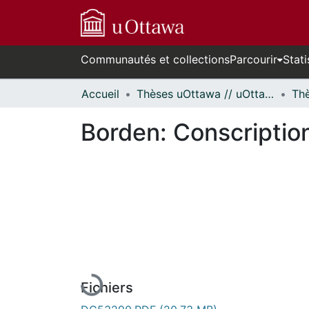
Communautés et collections
Parcourir
Stati
Accueil
Thèses uOttawa // uOttawa Theses
Borden: Conscriptio
En cours de chargement...
Fichiers