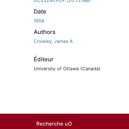
DC53290.PDF
(20.73 MB)
Date
1958
Authors
Crowley, James A
Éditeur
University of Ottawa (Canada)
Recherche uO