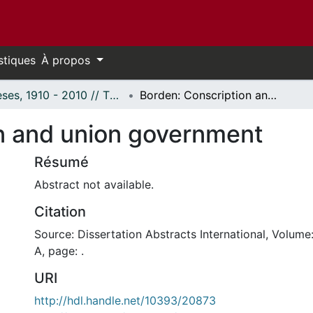
stiques
À propos
Thèses, 1910 - 2010 // Theses, 1910 - 2010
Borden: Conscription and union government
n and union government
Résumé
Abstract not available.
Citation
Source: Dissertation Abstracts International, Volume
A, page: .
URI
http://hdl.handle.net/10393/20873