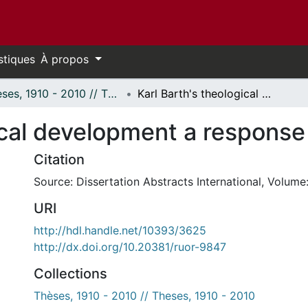
stiques
À propos
Thèses, 1910 - 2010 // Theses, 1910 - 2010
Karl Barth's theological development a response to liberalism.
ical development a response 
Citation
Source: Dissertation Abstracts International, Volume:
URI
http://hdl.handle.net/10393/3625
http://dx.doi.org/10.20381/ruor-9847
Collections
Thèses, 1910 - 2010 // Theses, 1910 - 2010