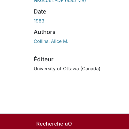
NK64061.PDF
(4.85 MB)
Date
1983
Authors
Collins, Alice M.
Éditeur
University of Ottawa (Canada)
Recherche uO