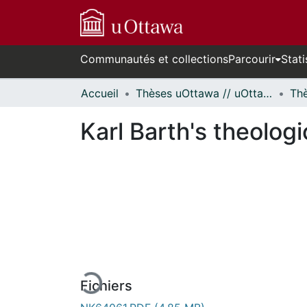
Communautés et collections
Parcourir
Stati
Accueil
Thèses uOttawa // uOttawa Theses
Karl Barth's theolog
En cours de chargement...
Fichiers