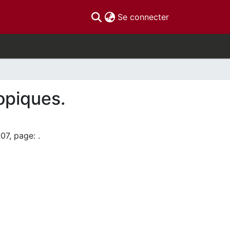
(current)
Se connecter
topiques.
07, page: .