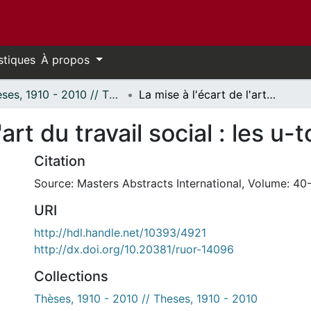
stiques
À propos
Thèses, 1910 - 2010 // Theses, 1910 - 2010
La mise à l'écart de l'art du travail social : les u-topiques.
'art du travail social : les u-
Citation
Source: Masters Abstracts International, Volume: 40-
URI
http://hdl.handle.net/10393/4921
http://dx.doi.org/10.20381/ruor-14096
Collections
Thèses, 1910 - 2010 // Theses, 1910 - 2010