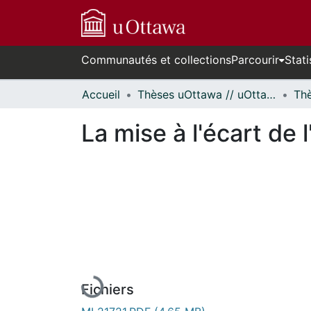
Communautés et collections
Parcourir
Stati
Accueil
Thèses uOttawa // uOttawa Theses
La mise à l'écart de l
En cours de chargement...
Fichiers