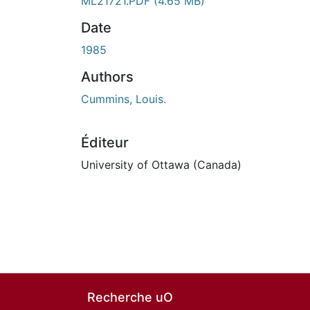
ML21721.PDF
(4.65 MB)
Date
1985
Authors
Cummins, Louis.
Éditeur
University of Ottawa (Canada)
Recherche uO