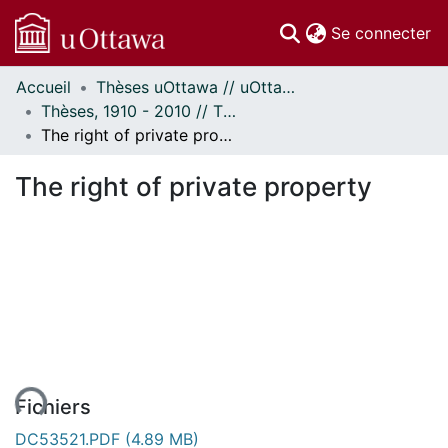
(c
Se connecter
Accueil
Thèses uOttawa // uOttawa Theses
Communautés
Thèses, 1910 - 2010 // Theses, 1910 - 2010
et collections
The right of private property
Parcourir
Statistiques
The right of private property
À propos
Fichiers
DC53521.PDF
(4.89 MB)