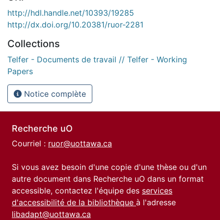
http://hdl.handle.net/10393/19285
http://dx.doi.org/10.20381/ruor-2281
Collections
Telfer - Documents de travail // Telfer - Working
Papers
Notice complète
Recherche uO
Courriel :
ruor@uottawa.ca
Si vous avez besoin d'une copie d'une thèse ou d'un
autre document dans Recherche uO dans un format
accessible, contactez l'équipe des
services
d'accessibilité de la bibliothèque
à l'adresse
libadapt@uottawa.ca