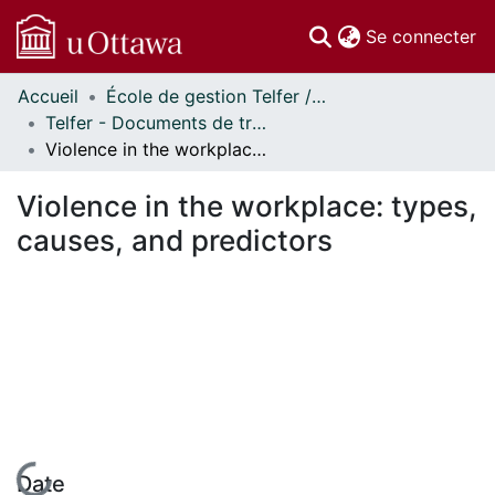
(c
Se connecter
Accueil
École de gestion Telfer // Telfer School of Management
Communautés
Telfer - Documents de travail // Telfer - Working Papers
et collections
Violence in the workplace: types, causes, and predictors
Parcourir
Statistiques
Violence in the workplace: types,
À propos
causes, and predictors
Date