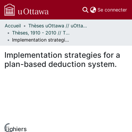
(c
Se connecter
Accueil
Thèses uOttawa // uOttawa Theses
Communautés
Thèses, 1910 - 2010 // Theses, 1910 - 2010
et collections
Implementation strategies for a plan-based deduction system.
Parcourir
Statistiques
Implementation strategies for a
À propos
plan-based deduction system.
En cours de chargement...
Fichiers